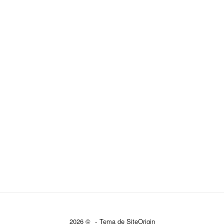
2026 ©
Tema de
SiteOrigin